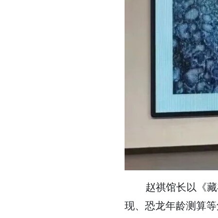
赵祺馆长以《藏
现、恐龙年龄测算等