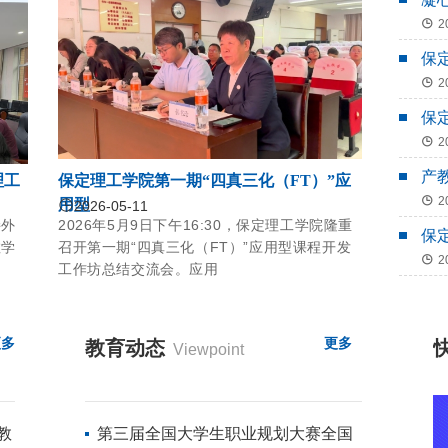
学
2
保
型
2
保
开
2
产
理工
保定理工学院第一期“四真三化（FT）”应
理
2
用型
2026-05-11
接外
2026年5月9日下午16:30，保定理工学院隆重
保
教学
召开第一期“四真三化（FT）”应用型课程开发
作
2
工作坊总结交流会。应用
更多
更多
教育动态
Viewpoint
教
​第三届全国大学生职业规划大赛全国