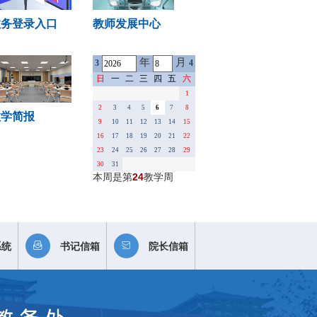
教务登录入口
教师发展中心
年
月
3
4
日
一
二
三
四
五
六
1
2
3
4
5
6
7
8
教学简报
9
10
11
12
13
14
15
16
17
18
19
20
21
22
23
24
25
26
27
28
29
30
31
本周是第
24
教学周
系统
书记信箱
院长信箱