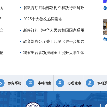
优
总决赛
省教育厅启动部署树立和践行正确政
7
绩观学习
2025十大教改热词发布
设
新修订的《中华人民共和国国家通用
语言文字
教育部办公厅关于印发《进一步加强
能
中小学生
我省出台多项措施全面提升大学生体
质健康水
教务系统
本科招生
心理健康
科研