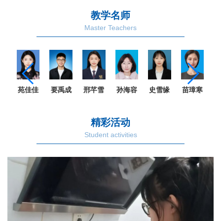
教学名师
Master Teachers
苑佳佳
要禹成
邢芊雪
孙海容
史雪缘
苗璋寒
琳
精彩活动
Student activities