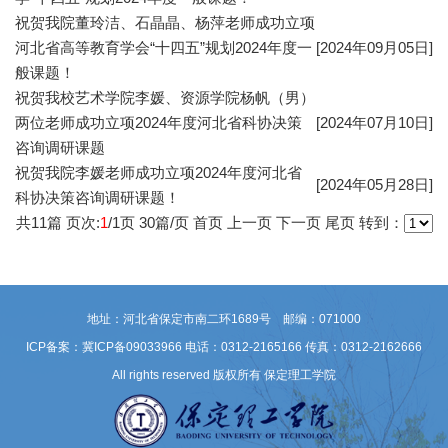
祝贺我院董玲洁、石晶晶、杨萍老师成功立项
河北省高等教育学会“十四五”规划2024年度一
[2024年09月05日]
般课题！
祝贺我校艺术学院李媛、资源学院杨帆（男）
两位老师成功立项2024年度河北省科协决策
[2024年07月10日]
咨询调研课题
祝贺我院李媛老师成功立项2024年度河北省
[2024年05月28日]
科协决策咨询调研课题！
共
11
篇 页次:
1
/
1
页
30
篇/页
首页
上一页
下一页
尾页
转到：
地址：河北省保定市南二环1689号 邮编：071000
ICP备案：冀ICP备09033966
电话：0312-2165166 传真：0312-2162666
All rights reserved 版权所有 保定理工学院