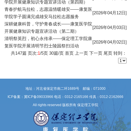
学院开展健康知识专题宣讲活动（第四期）
青春护航马拉松，志愿温情暖雄安——康复医
[2026年04月12日]
学院学子圆满完成雄安马拉松志愿服务
深耕健康科普，守护青春成长——康复医学院
[2026年04月03日]
开展健康知识专题宣讲活动（第二期）
清明祭英烈，初心永传承——保定理工学院康
[2026年04月02日]
复医学院开展清明节烈士陵园祭扫活动
共
147
篇 页次:
1
/
5
页
30
篇/页
首页
上一页
下一页
尾页
转到：
地址：河北省保定市南二环1689号 邮编：071000
ICP备案：冀ICP备09033966
电话：0312-2165166 传真：0312-2162666
All rights reserved 版权所有 保定理工学院