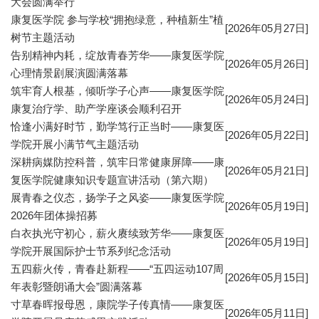
大会圆满举行
康复医学院 参与学校“拥抱绿意，种植新生”植
[2026年05月27日]
树节主题活动
告别精神内耗，绽放青春芳华——康复医学院
[2026年05月26日]
心理情景剧展演圆满落幕
筑牢育人根基，倾听学子心声——康复医学院
[2026年05月24日]
康复治疗学、助产学座谈会顺利召开
恰逢小满好时节，勤学笃行正当时——康复医
[2026年05月22日]
学院开展小满节气主题活动
深耕病媒防控科普，筑牢日常健康屏障——康
[2026年05月21日]
复医学院健康知识专题宣讲活动（第六期）
展青春之仪态，扬学子之风姿——康复医学院
[2026年05月19日]
2026年团体操招募
白衣执光守初心，薪火赓续致芳华——康复医
[2026年05月19日]
学院开展国际护士节系列纪念活动
五四薪火传，青春赴新程——“五四运动107周
[2026年05月15日]
年表彰暨朗诵大会”圆满落幕
寸草春晖报母恩，康院学子传真情——康复医
[2026年05月11日]