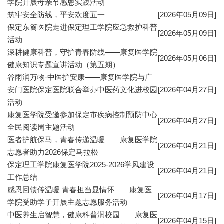
学院开展母亲节感恩实践活动
筑牢安全防线，平安欢度五一
[2026年05月09日]
保定东篱医院走进保定理工学院应急救护科普
[2026年05月09日]
活动
深耕健康科普，守护青春防线——康复医学院
[2026年05月06日]
健康知识专题宣讲活动（第五期）
谷雨润万物·中医护安康——康复医学院与广
安门医院保定医院联合举办中医药文化进校园
[2026年04月27日]
活动
康复医学院受邀参加保定市疾病控制预防中心
[2026年04月27日]
全民阅读周主题活动
医者护航保马，青春传递温暖——康复医学院
[2026年04月21日]
志愿者助力2026保定马拉松
保定理工学院康复医学院2025-2026学风建设
[2026年04月21日]
工作总结
感恩回馈传温暖 青春担当显情怀——康复医
[2026年04月17日]
学院受助学子开展主题志愿服务活动
中医养生启智慧，健康科普润校园——康复医
[2026年04月15日]