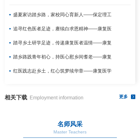
盛夏家访踏乡路，家校同心育新人——保定理工
追寻红色医者足迹，赓续白求恩精神——康复医
踏寻乡土研学足迹，传递康复医者温情——康复
踏乡路践青年初心，持医心慰乡间耆老——康复
红医践志赴乡土，红心筑梦续华章——康复医学
更多
相关下载
Employment information
名师风采
Master Teachers