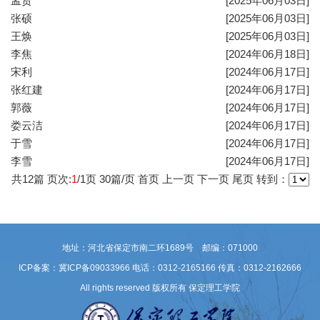
孟贤
[2025年06月03日]
张硕
[2025年06月03日]
王焕
[2025年06月03日]
李焦
[2024年06月18日]
宋利
[2024年06月17日]
张红建
[2024年06月17日]
郭薇
[2024年06月17日]
娄云洁
[2024年06月17日]
于雪
[2024年06月17日]
李雪
[2024年06月17日]
共
12
篇 页次:
1
/
1
页
30
篇/页
首页
上一页
下一页
尾页
转到：
地址：河北省保定市南二环1689号 邮编：071000
ICP备案：冀ICP备09033966
电话：0312-2165166 传真：0312-2162666
All rights reserved 版权所有 保定理工学院