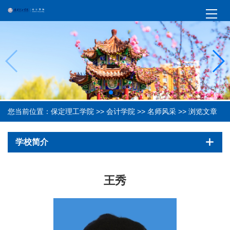
您当前位置：
保定理工学院
>>
会计学院
>>
名师风采
>> 浏览文章
学校简介
王秀