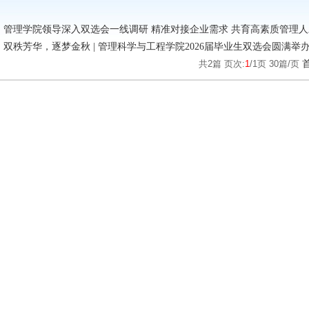
管理学院领导深入双选会一线调研 精准对接企业需求 共育高素质管理人
双秩芳华，逐梦金秋 | 管理科学与工程学院2026届毕业生双选会圆满举
共
2
篇 页次:
1
/
1
页
30
篇/页