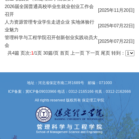
2026届全国普通高校毕业生就业创业工作会
[2025年11月20日]
召开
人力资源管理专业学生走进企业 实地体验行
[2025年07月22日]
业魅力
管理科学与工程学院召开创新创业实践动员大
[2025年07月22日]
会
共
4
篇 页次:
1
/
1
页
30
篇/页
首页
上一页
下一页
尾页
转到：
地址：河北省保定市南二环1689号 邮编：071000
ICP备案：冀ICP备09033966
电话：0312-2165166 传真：0312-2162666
All rights reserved 版权所有 保定理工学院