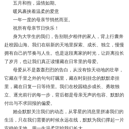
五月和煦，温情如期。
暖风裹挟着温柔的爱意
一年一度的母亲节悄然而至。
祝所有母亲节日快乐！
身为大学生的我们，告别朝夕相伴的家人，背上行囊奔
赴校园山海。我们在崭新的天地里探索、成长、独立，慢慢
拥有自己的节奏与人生。也是这段离家的时光，让距离拉长
了岁月，也让我们真正读懂藏在日常里的母爱。
母爱从不是轰轰烈烈的告白，从没有惊天动地的壮举，
它藏在千里之外的句句叮嘱里，藏在时刻挂念的默默牵挂
里，藏在日复一日等待里。我们在校园稳步成长、勇敢独
立、逐光前行的每一步，背后都是母亲无声的包容、默默的
付出与不求回报的偏爱。
她会默默关注我们的动态，从零星的消息里拼凑我们的
生活，只在我们需要的时候永远在线，默默为我们撑起一片
安稳的天地，用一生温柔守护我们长大。