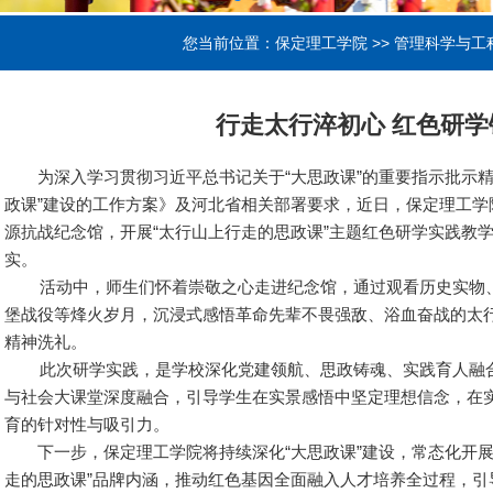
您当前位置：
保定理工学院
>>
管理科学与工
行走太行淬初心 红色研学
为深入学习贯彻习近平总书记关于“大思政课”的重要指示批示
政课”建设的工作方案》及河北省相关部署要求，近日，保定理工学
源抗战纪念馆，开展“太行山上行走的思政课”主题红色研学实践教
实。
活动中，师生们怀着崇敬之心走进纪念馆，通过观看历史实物
堡战役等烽火岁月，沉浸式感悟革命先辈不畏强敌、浴血奋战的太
精神洗礼。
此次研学实践，是学校深化党建领航、思政铸魂、实践育人融
与社会大课堂深度融合，引导学生在实景感悟中坚定理想信念，在
育的针对性与吸引力。
下一步，保定理工学院将持续深化“大思政课”建设，常态化开
走的思政课”品牌内涵，推动红色基因全面融入人才培养全过程，引