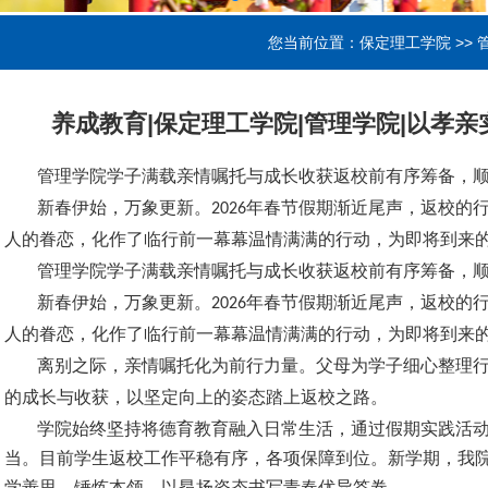
您当前位置：
保定理工学院
>>
养成教育|保定理工学院|管理学院|以孝
管理学院学子满载亲情嘱托与成长收获返校前有序筹备，
新春伊始，万象更新。
年春节假期渐近尾声，返校的
2026
人的眷恋，化作了临行前一幕幕温情满满的行动，为即将到来
管理学院学子满载亲情嘱托与成长收获返校前有序筹备，
新春伊始，万象更新。
年春节假期渐近尾声，返校的
2026
人的眷恋，化作了临行前一幕幕温情满满的行动，为即将到来
离别之际，亲情嘱托化为前行力量。父母为学子细心整理
的成长与收获，以坚定向上的姿态踏上返校之路。
学院始终坚持将德育教育融入日常生活，通过假期实践活
当。目前学生返校工作平稳有序，各项保障到位。新学期，我
学善思、锤炼本领，以昂扬姿态书写青春优异答卷。