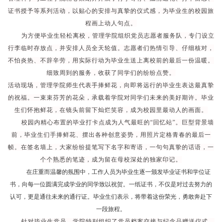
证书授予等系列活动，以贴心的安排与真挚的仪式感，为毕业生的校园旅
程画上动人句点。
为方便毕业生轻松离校，管理学院组织党员志愿者服务队，专门设立
行李临时存放点，并安排人员全天轮值。志愿者们热情引导、仔细核对，
不怕炎热、不辞辛劳，用实际行动为毕业生送上离校前的最后一份温暖。
细致周到的服务，收获了同学们的纷纷点赞。
活动现场，管理学院师生代表手捧鲜花，向即将远行的毕业生表达最真挚
的祝福。一束束芬芳的花朵，承载着学院对同学们未来的美好期许。毕业
生们怀抱鲜花，在镜头前留下灿烂笑容，成为校园里最动人的画面。
校园内精心布置的毕业打卡点成为人气最旺的
“回忆站”。巨型背景墙
前，毕业生们手捧鲜花、摆出各种创意姿势，用照片定格青春的最后一
帧。在签名墙上，大家纷纷提笔写下名字和寄语，一句句真挚的话语，一
个个熟悉的笔迹，成为留在母校深处的独家印记。
在庄重而温馨的氛围中，工作人员为毕业生逐一颁发毕业证书和学位证
书，向每一位圆满完成学业的同学致以祝贺。一纸证书，不仅是对过去努力的
认可，更是通往未来的通行证。毕业生们表示，将带着这份荣光，勇敢奔赴下
一段旅程。
针对毕业生党员，学院特别组织了党员档案交接与纪念品赠送仪式。