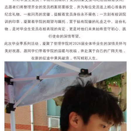
志愿者们将整理齐全的党员档案郑重移交，并为每位党员送上精心准备的
纪念礼物。一枚闪亮的党徽，提醒着党员身份永不褪色；一方刻有校训院
训的印章，凝聚着学院的期望与嘱托，置于贴有院徽的礼盒之中。这份礼
物，是对毕业生党员在校表现的肯定，更是对他们未来始终坚守初心、践
行使命的深情寄望。
此次毕业季系列活动，凝聚了管理学院对
2026届全体毕业生的深情关怀与
美好祝愿。愿同学们带着学院的温暖与祝福，奔赴属于自己的广阔天地，
在新的征途中乘风破浪，书写精彩人生。