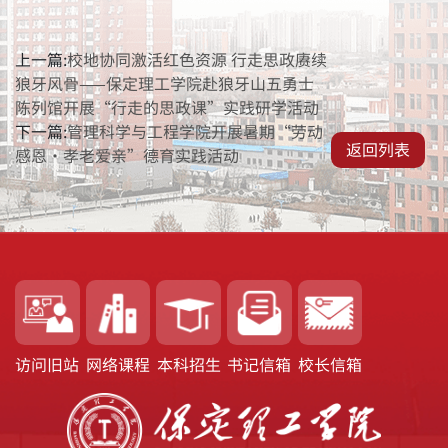
上一篇:
校地协同激活红色资源 行走思政赓续
狼牙风骨——保定理工学院赴狼牙山五勇士
陈列馆开展“行走的思政课”实践研学活动
下一篇:
管理科学与工程学院开展暑期“劳动
返回列表
感恩・孝老爱亲”德育实践活动
访问旧站
网络课程
本科招生
书记信箱
校长信箱