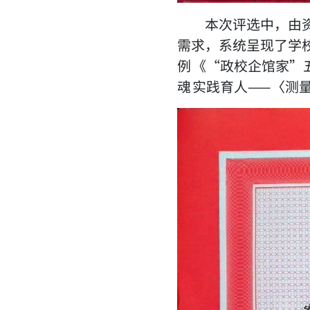
本次评选中，由
需求，系统呈现了学
例 《“政校企馆家”
魂 实践育人——〈测