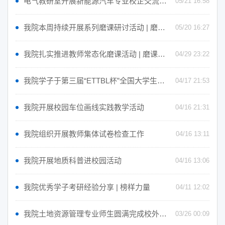
电气教研室开展新能源汽车专业校企交流活动
05/21 16:58
我院本周持续开展系列磨课研讨活动 | 磨课第八期
05/20 16:27
我院扎实推进教师常态化磨课活动 | 磨课第六期
04/29 23:22
我院学子于第三届“ETTBL杯”全国大学生英语翻译大赛荣获佳绩 | 榜样力量
04/17 21:53
我院开展校园车位画线实践教学活动
04/16 21:31
我院组织开展教师集体试卷检查工作
04/16 13:11
我院开展地质科普进校园活动
04/16 13:06
我院优秀学子考研经验分享 | 榜样力量
04/11 12:02
我院土地资源管理专业师生圆满完成校外点位放样测量任务
03/26 00:09