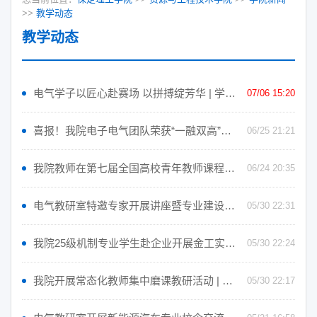
>>
教学动态
教学动态
电气学子以匠心赴赛场 以拼搏绽芳华 | 学子风采
07/06 15:20
喜报！我院电子电气团队荣获“一融双高”先进集体称号 | 学院要闻
06/25 21:21
我院教师在第七届全国高校青年教师课程竞赛华北赛区喜获佳绩 | 学院要闻
06/24 20:35
电气教研室特邀专家开展讲座暨专业建设指导活动
05/30 22:31
我院25级机制专业学生赴企业开展金工实习参观学习
05/30 22:24
我院开展常态化教师集中磨课教研活动 | 磨课第九期
05/30 22:17