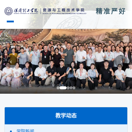
精准严好
‹
›
教学动态
学院新闻