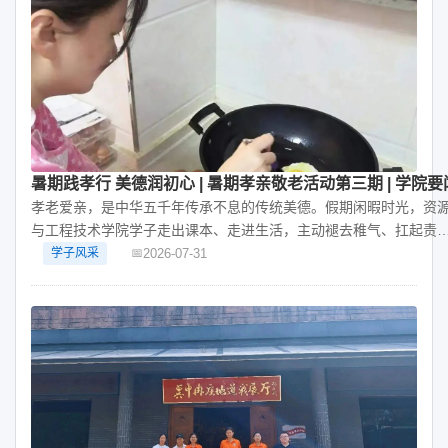
暑期践孝行 美德润初心 | 暑期孝亲敬老活动第三期 | 学院要
孝老爱亲，是中华五千年传承不息的传统美德。假期闲暇时光，资
与工程技术学院学子走出课本、走进生活，主动褪去稚气、扛起责
任，以居家劳动践行孝道，用烟火温情回馈
2026-07-31
学子风采