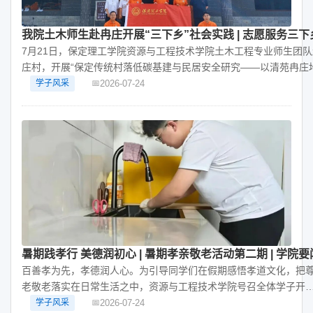
我院土木师生赴冉庄开展“三下乡”社会实践 | 志愿服务三下
7月21日，保定理工学院资源与工程技术学院土木工程专业师生团
庄村，开展“保定传统村落低碳基建与民居安全研究——以清苑冉庄
边村落为例
2026-07-24
学子风采
暑期践孝行 美德润初心 | 暑期孝亲敬老活动第二期 | 学院要
百善孝为先，孝德润人心。为引导同学们在假期感悟孝道文化，把
老敬老落实在日常生活之中，资源与工程技术学院号召全体学子开
居家孝亲敬老实践活动，同学们主动在
2026-07-24
学子风采