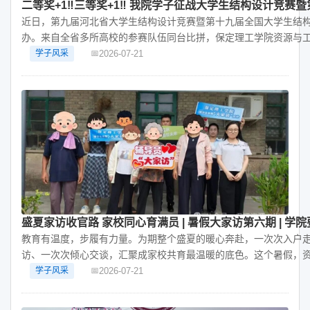
二等奖+1‼️三等奖+1‼️ 我院学子征战大学生结构设计竞
近日，第九届河北省大学生结构设计竞赛暨第十九届全国大学生结
办。来自全省多所高校的参赛队伍同台比拼，保定理工学院资源与
2026-07-21
学子风采
盛夏家访收官路 家校同心育满员 | 暑假大家访第六期 | 学
教育有温度，步履有力量。为期整个盛夏的暖心奔赴，一次次入户
访、一次次倾心交谈，汇聚成家校共育最温暖的底色。这个暑假，
与工程技术学院2026年暑期辅导员专
2026-07-21
学子风采