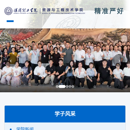
精准严好
‹
›
学子风采
学院新闻