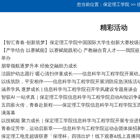
您当前位置：
保定理工学院
>>
精彩活动
【智汇青春·创新筑梦】保定理工学院中国国际大学生创新大赛校级
【产学结合 以赛赋能】以赛赋能践初心 产教融合育人才——我院
举办
朋辈领航逐梦升本 经验交融助力成长
洁园护幼志愿行 暖心清扫伴童成长——信息科学与工程学院开展幼
以练筑防，平安相伴——信息科学与工程学院开展消防应急演练活
涵养学风 逐梦成长 | 信息科学与工程学院召开学风建设专题座谈会
智驭AI 一站求真｜保定理工学院信息科学与工程学院启动AI知识争
五四薪火传，青春赴新程——保定理工学院信息科学与工程学院五
满落幕
以技赋能 聚力成长｜保定理工学院信息科学与工程学院开展专业进
青春绽芳华，运动启新章——信息科学与工程学院运动会团体操招
保定理工电竞超级联赛「保理杯」四强出炉！线下观赛&线上直播