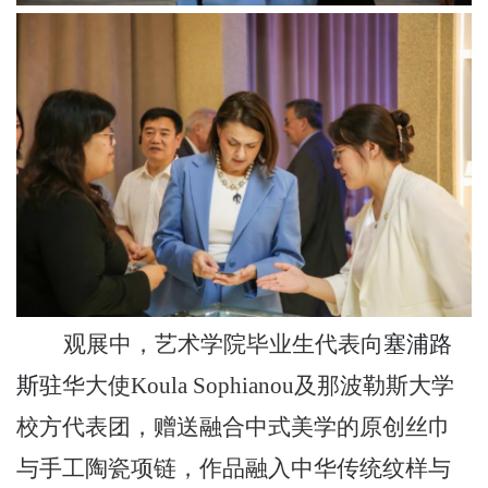
观展
中，
艺术学院毕业生代表向
塞浦路
斯
驻华
大使
Koula Sophianou
及那波勒斯大学
校方代表团，赠送融合中式美学的原创丝巾
与手工陶瓷项链，作品融入中华传统纹样与