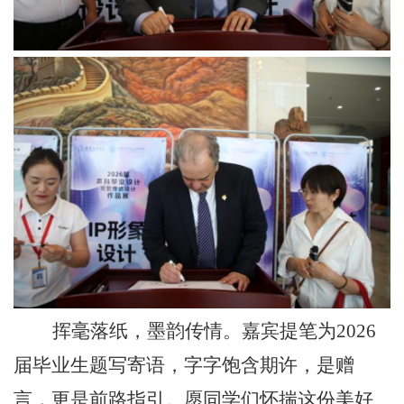
挥毫落纸，墨韵传情。嘉宾提笔为
2026
届毕业生题写寄语，字字饱含期许，是赠
言，更是前路指引。愿同学们怀揣这份美好