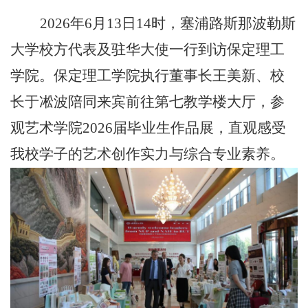
2026
年
6
月
13
日
14
时，塞浦路斯那波勒斯
大学校方代表及驻华大使一行到访保定理工
学院。
保定理工学院
执行董事长王美新、校
长于凇波陪同来宾前往第七教学楼大厅，参
观艺术学院
2026
届毕业生作品展，直观感受
我校学子的艺术创作实力与综合专业素养。