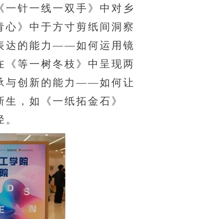
《一针一线一双手》中对乡
青心》中于方寸剪纸间洞察
表达的能力
——
如何运用镜
在《等一树冬枝》中呈现两
承与创新的能力
——
如何让
新生，如《一纸拓金石》
径。