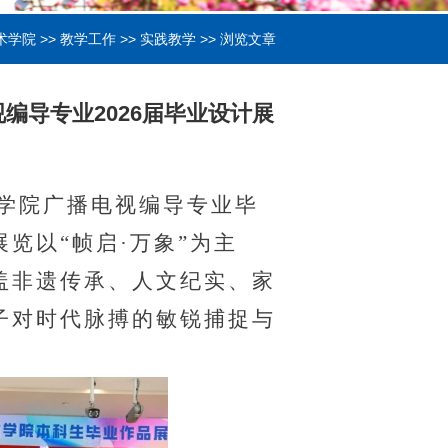
术学院
>>
教学工作
>>
实践教学
>> 浏览文章
编导专业2026届毕业设计展
学院广播电视编导专业毕
展览以
“
帧启
·
万象
”
为主
盖非遗传承、人文纪实、家
子对时代脉搏的敏锐捕捉与