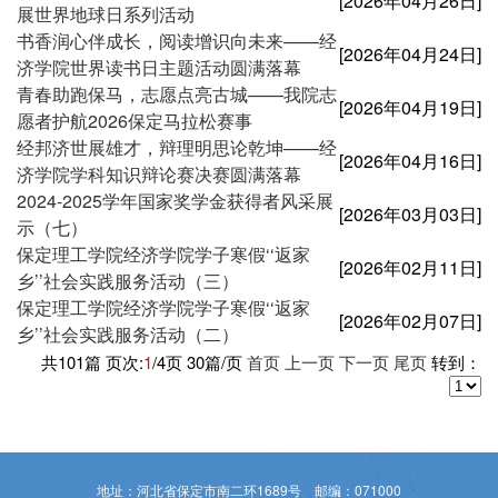
[2026年04月26日]
展世界地球日系列活动
书香润心伴成长，阅读增识向未来——经
[2026年04月24日]
济学院世界读书日主题活动圆满落幕
青春助跑保马，志愿点亮古城——我院志
[2026年04月19日]
愿者护航2026保定马拉松赛事
经邦济世展雄才，辩理明思论乾坤——经
[2026年04月16日]
济学院学科知识辩论赛决赛圆满落幕
2024-2025学年国家奖学金获得者风采展
[2026年03月03日]
示（七）
保定理工学院经济学院学子寒假‘‘返家
[2026年02月11日]
乡’’社会实践服务活动（三）
保定理工学院经济学院学子寒假‘‘返家
[2026年02月07日]
乡’’社会实践服务活动（二）
共
101
篇 页次:
1
/
4
页
30
篇/页
首页
上一页
下一页
尾页
转到：
地址：河北省保定市南二环1689号 邮编：071000