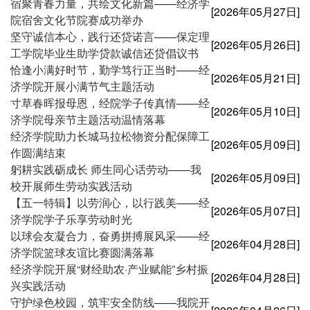
宿聚青春力量，共绘文化新篇——经济学
[2026年05月27日]
院宿舍文化节院赛成功举办
坚守诚信本心，践行还贷诺言——保定理
[2026年05月26日]
工学院毕业生助学贷款诚信还贷倡议书
恰逢小满好时节，勤学笃行正当时——经
[2026年05月21日]
济学院开展小满节气主题活动
寸草春晖报母恩，经院学子传真情——经
[2026年05月10日]
济学院母亲节主题活动温情落幕
经济学院助力长城马拉松物资分配保障工
[2026年05月09日]
作圆满结束
躬耕实践砺成长 师生同心话劳动——我
[2026年05月09日]
校开展师生劳动实践活动
【五一特辑】以劳润心，以行践美——经
[2026年05月07日]
济学院学子乐享劳动时光
以球会友凝合力，奋勇拼搏展风采——经
[2026年04月28日]
济学院篮球友谊比赛圆满落幕
经济学院开展“财经助农·产业赋能”乡村振
[2026年04月28日]
兴实践活动
守护绿色校园，筑牢安全防线——我院开