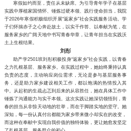
寒假如约而至，责任从未缺席。为引导青年学子在基层
实践中厚植家国情怀、锤炼过硬本领、践行使命担当，我院
于2026年寒假积极组织开展“返家乡”社会实践服务活动。学
子们怀揣赤子之心奔赴故土，以实干作答、以奉献为笔，在
服务家乡的广阔天地中书写青春华章，让青年担当在实践沃
土上生根结果。
刘彤
助产学2501班刘彤积极投身“返家乡”社会实践，以青春
之力扎根基层、服务家乡。在实践过程中，她始终秉持认真
负责的态度，主动响应岗位需求，无论是参与基层服务事
务，还是助力家乡建设相关工作，都以饱满的热情投入其
中。从起初的生疏忐忑到后来的从容胜任，她在具体工作中
锤炼了沟通能力与实干本领。这次实践让她深切领悟到，青
春的担当从非惊天动地的壮举，而在于脚踏实地的坚守。她
深知，每一份认真付出都能为家乡带来微小却实在的改变，
而这种在奉献中实现自我价值的独特体验，更让她愈发坚定
了扎根基层、服务群众的初心。