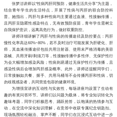
张梦洁讲师以“性病丙肝同预防，健康生活共分享”为主题，
结合青年学生的生活特点，开展了性病与丙肝的联合防控科
普。她指出，丙肝与多种性病均主要通过血液、性接触传播，
且丙肝呈隐匿性感染特点，无有效预防疫苗，青年学生需树立
自我保护意识，远离高危行为，做好双重防控。
讲师详细讲解了丙肝与性病的传播途径及防控要点：丙肝
慢性化率高达60%~80%，若不及时治疗可能发展为肝硬化、肝
癌，其血液传播途径包括共用注射器、使用未严格消毒的美容
器械、共用牙刷/剃须刀等，性接触传播中多性伴、无保护性行
为会大幅增加感染风险；性病则易通过无保护性行为传播，且
感染性病后会增加丙肝感染概率。此外，讲师还提醒同学们，
日常接触如共餐、握手、共用马桶等不会传播丙肝和性病，切
勿歧视感染者，共同营造包容的健康环境。
为增强宣讲的互动性与实效性，每场讲座均设置了生动有
趣的有奖问答环节。讲师们以问题为载体，将专业知识转化为
趣味考题，同学们积极思考、踊跃抢答，以饱满的热情参与互
动，在交流中深化知识理解，在竞答中收获专属纪念钥匙扣。
现场氛围轻松融洽、掌声不断，同学们在沉浸式互动中进一步