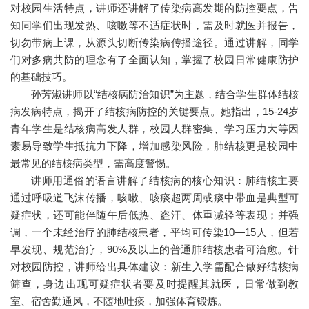
对校园生活特点，讲师还讲解了传染病高发期的防控要点，告
知同学们出现发热、咳嗽等不适症状时，需及时就医并报告，
切勿带病上课，从源头切断传染病传播途径。通过讲解，同学
们对多病共防的理念有了全面认知，掌握了校园日常健康防护
的基础技巧。
孙芳淑讲师以“结核病防治知识”为主题，结合学生群体结核
病发病特点，揭开了结核病防控的关键要点。她指出，15-24岁
青年学生是结核病高发人群，校园人群密集、学习压力大等因
素易导致学生抵抗力下降，增加感染风险，肺结核更是校园中
最常见的结核病类型，需高度警惕。
讲师用通俗的语言讲解了结核病的核心知识：肺结核主要
通过呼吸道飞沫传播，咳嗽、咳痰超两周或痰中带血是典型可
疑症状，还可能伴随午后低热、盗汗、体重减轻等表现；并强
调，一个未经治疗的肺结核患者，平均可传染10—15人，但若
早发现、规范治疗，90%及以上的普通肺结核患者可治愈。针
对校园防控，讲师给出具体建议：新生入学需配合做好结核病
筛查，身边出现可疑症状者要及时提醒其就医，日常做到教
室、宿舍勤通风，不随地吐痰，加强体育锻炼。