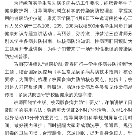
为持续落实学生常见病多病共防工作要求，织密青年学子
健康防护网，引导同学们树立科学的传染病防控理念，掌握实
用的健康防护技能，康复医学院于4月8日下午邀请疾控中心工
作人员分别于三教106、209、208为我校500余名学生同步开展
健康知识专题宣讲活动，马丽莎、孙芳淑、张梦洁三位讲师分
别以学生多病共防指南、结核病防治知识、性病丙肝同预防为
主题展开专业讲解，为学子们带来了一场针对性极强的传染病
防控科普课。
马丽莎讲师以“健康护航·青春同行—学生多病共防指南”为
主题，结合国家疾控局《学生常见病多病共防技术指南》核心
要求，为同学们梳理了校园多病共防的核心要点。她指出，校
园是人群密集场所，呼吸道、肠道传染病及各类常见传染病易
传播，多病共防是守护校园健康的关键举措。
讲师围绕学生版、校园版多病共防“十要义”，详细讲解了日
常防护的实用方法：强调每天保证2小时户外活动、久坐1小时
起身活动10分钟的重要性，指导同学们科学规划屏幕使用时
间、做好视力保护；同时提醒大家养成勤洗手、常通风、规范
消毒的卫生习惯，合理膳食、充足睡眠，提升自身免疫力。针