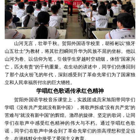
山河无言，壮举千秋。贺阳外国语学校里，胡裕彬以“狼牙
山五壮士”为教材，将其壮烈瞬间升华为民族不屈的坐标。他以
山河为卷、以信仰为笔，引领学生穿越时空硝烟，体悟“国家兴
亡，匹夫有责”的千钧重量。在生动的讲述中，同学们仿佛回到
了那个战火纷飞的年代，深刻感受到了革命先辈们为了国家独
立和人民幸福所付出的巨大牺牲。
学唱红色歌谣传承红色精神
贺阳外国语学校音乐课堂上，实践团成员宋旭阳带同学们
学唱《没有共产党就没有新中国》，将歌声拆成“没有共产党”的
苦难与“就没有新中国”的辉煌。激昂的旋律、坚定的歌词，让同
学们在歌声中感受红色精神的伟大与不朽。通过学唱红色歌
谣，同学们在歌声中体会到了革命先辈们的崇高理想和坚定信
念，在潜移默化中接受了爱国主义教育。