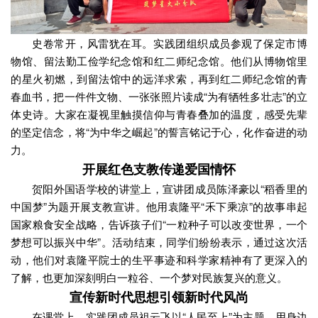
史卷常开，风雷犹在耳。实践团组织成员参观了保定市博
物馆、留法勤工俭学纪念馆和红二师纪念馆。他们从博物馆里
的星火初燃，到留法馆中的远洋求索，再到红二师纪念馆的青
春血书，把一件件文物、一张张照片读成“为有牺牲多壮志”的立
体史诗。大家在凝视里触摸信仰与青春叠加的温度，感受先辈
的坚定信念，将“为中华之崛起”的誓言铭记于心，化作奋进的动
力。
开展红色支教传递爱国情怀
贺阳外国语学校的讲堂上，宣讲团成员陈泽豪以“稻香里的
中国梦”为题开展支教宣讲。他用袁隆平“禾下乘凉”的故事串起
国家粮食安全战略，告诉孩子们“一粒种子可以改变世界，一个
梦想可以振兴中华”。活动结束，同学们纷纷表示，通过这次活
动，他们对袁隆平院士的生平事迹和科学家精神有了更深入的
了解，也更加深刻明白一粒谷、一个梦对民族复兴的意义。
宣传新时代思想引领新时代风尚
在课堂上，实践团成员祖云飞以“人民至上”为主题，用身边