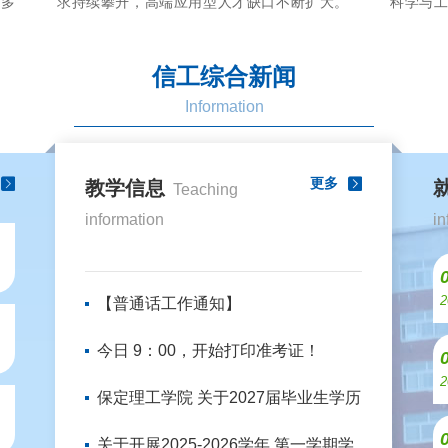
国多
求持续攀升，高端应用型人才缺口不断扩大。
科学与
用亮
为精准对接产业发展需求、优化人才培养模
也获评
式，7月1
赛由
信工综合新闻
Information
更多
教学信息
Teaching
information
in
2
【普通话工作通知】
今日 9：00，开始打印准考证！
2
保定理工学院 关于2027届毕业生学历
学位电子
关于开展2025-2026学年 第一学期学