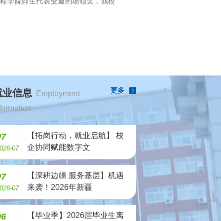
工程学院师生代表受邀到场领奖，我校
本届赛事省赛优胜学校称号。蓝桥杯大
更多
就业信息
Employment
formation
【拓岗行动，就业启航】 校
07
企协同赋能数字文
026-07
【深耕边疆 服务基层】机遇
07
来袭！2026年新疆
026-07
【毕业季】2026届毕业生离
06