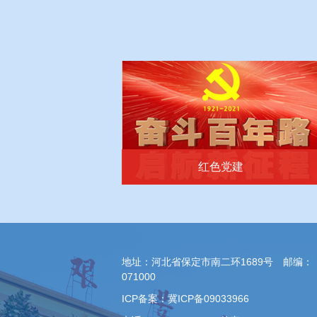
红色党建
地址：河北省保定市南二环1689号 邮编：
071000
ICP备案：冀ICP备09033966