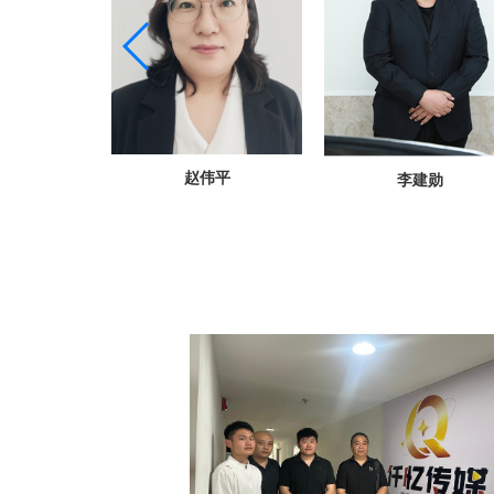
赵伟平
娟
李建勋