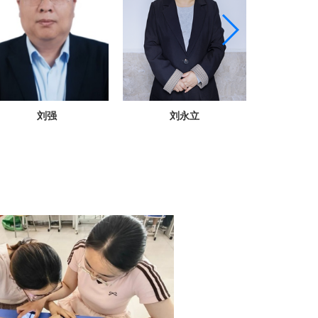
刘强
刘永立