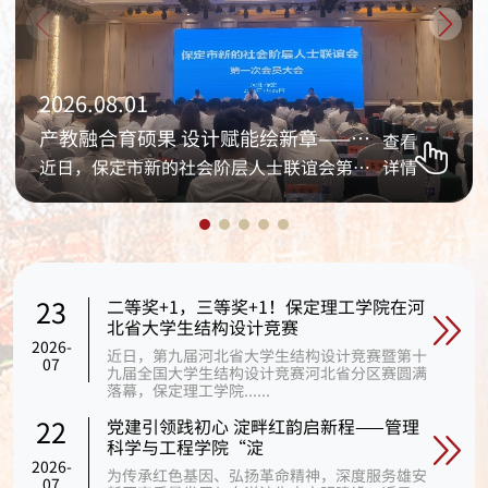
2026.08.01
产教融合育硕果 设计赋能绘新章——保定理 ——
查看
近日，保定市新的社会阶层人士联谊会第一次会员大会暨成
详情
二等奖+1，三等奖+1！保定理工学院在河
23
北省大学生结构设计竞赛
2026-
近日，第九届河北省大学生结构设计竞赛暨第十
07
九届全国大学生结构设计竞赛河北省分区赛圆满
落幕，保定理工学院......
党建引领践初心 淀畔红韵启新程——管理
22
科学与工程学院“淀
2026-
为传承红色基因、弘扬革命精神，深度服务雄安
07