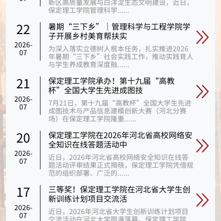
新区高质量发展与白洋淀生态文明建设，近日，
保定理工学院管理科学......
暑期“三下乡”｜管理科学与工程学院学
22
子开展乡村美育帮扶实
2026-
为深入落实立德树人根本任务，扎实推进2026
07
年暑期“三下乡”社会实践工作，推动实践育人
与学生养成教育深度融......
保定理工学院承办！第十九届“高教
21
杯”全国大学生先进成图技
2026-
7月21日，第十九届“高教杯”全国大学生先进
07
成图技术与产品信息建模创新大赛（河北分赛
场）在保定理工学院隆重......
保定理工学院在2026年河北省高校网络安
20
全知识在线答题活动中
2026-
近日，2026年河北省高校网络安全知识在线答
07
题活动评审结果正式揭晓，保定理工学院凭借规
范的组织部署、广泛的......
三等奖！保定理工学院在河北省大学生创
17
新训练计划项目交流活
2026-
近日，2026年河北省大学生创新训练计划项目
07
交流活动在河北大学圆满落幕。保定理工学院