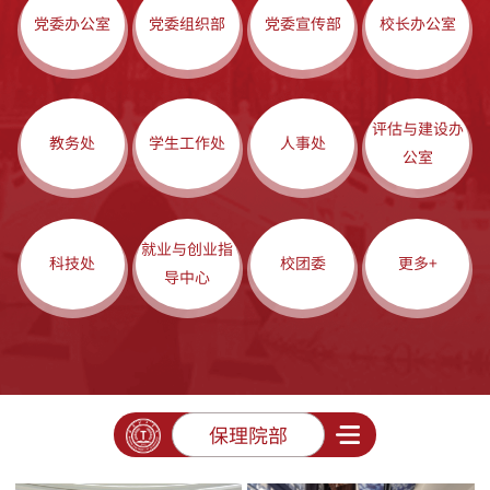
党委办公室
党委组织部
党委宣传部
校长办公室
评估与建设办
教务处
学生工作处
人事处
公室
就业与创业指
科技处
校团委
更多+
导中心
保理院部