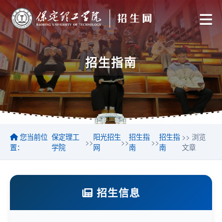
招生指南
您当前位
保定理工
阳光招生
招生指
招生指
>> 浏览
>>
>>
>>
置：
学院
网
南
南
文章
招生信息