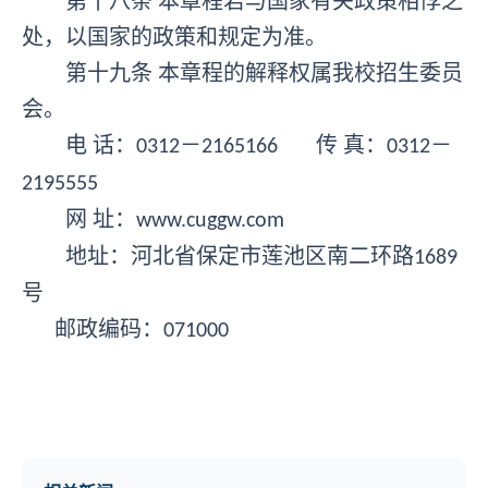
第十八条
本章程若与国家有关政策相悖之
处，以国家的政策和规定为准。
第十九条
本章程的解释权属我校招生委员
会。
电
话：
－
传 真：
－
0312
2165166
0312
2195555
网
址：
www.cuggw.com
地址：河北省保定市莲池区南二环路
1689
号
邮政编码：
071000