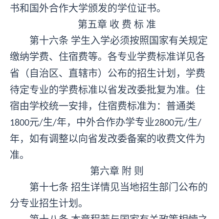
书和国外合作大学颁发的学位证书。
第五章
收
费
标
准
第十六条
学生入学必须按照国家有关规定
缴纳学费、住宿费等。
各专业学费标准详见各
省（自治区、直辖市）公布的招生计划，
学费
待定专业的学费标准以省发改委批复为准。住
宿由学校统一安排，
住宿费标准为：普通类
元
生
年，中外合作办学专业
元
生
1800
/
/
2800
/
/
年
，
如有调整以向省发改委备案的收费文件为
准
。
第六
章
附
则
第十七条
招生详情见当地招生部门公布的
分专业招生计划。