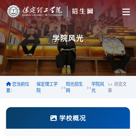
学院风光
您当前位
保定理工学
阳光招生
学院风
>> 浏览文
>>
>>
置：
院
网
光
章
学校概况