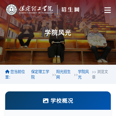
学院风光
您当前位
保定理工学
阳光招生
学院风
>> 浏览文
>>
>>
置：
院
网
光
章
学校概况