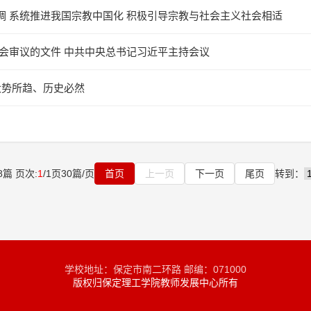
 系统推进我国宗教中国化 积极引导宗教与社会主义社会相适
会审议的文件 中共中央总书记习近平主持会议
大势所趋、历史必然
8
篇 页次:
1
/
1
页
30
篇/页
首页
上一页
下一页
尾页
转到：
学校地址：保定市南二环路 邮编：071000
版权归保定理工学院教师发展中心所有