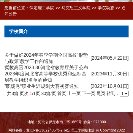
您当前位置：
保定理工学院
>>
马克思主义学院
>>
学院动态
>>
通
知公告
学校简介
关于做好2024年春季学期全国高校“形势
[2024年05月22日]
与政策”教学工作的通知
冀教高函2023.80河北省教育厅关于公布
2023年度河北省高等学校优秀和达标基
[2023年11月30日]
层教学组织名单的通知
”职场秀“职业生涯规划大赛初赛通知
[2023年10月01日]
共
3
篇 页次:
1
/
1
页
30
篇/页
首页
上一页
下一页
尾页
转到：
地址：河北省保定市南二环1689号 邮编：071000
网站备案：冀ICP备13022405号-2
保定理工学院版权所有 Copyright 2022