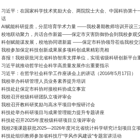
习近平：在国家科学技术奖励大会、两院院士大会、中国科协第十
话
AI赋能科研提质，分层培育学术力量 ——我校暑期教师培训开设三
校地联动聚力，共话合作新篇——保定市灾害防御协会到我校参观
科创赋能谋发展，校地协同谱新篇 ——保定市科协领导莅临我校交
我校参加保定科技创新成果展多项科创成果精彩亮相
喜报！我校获批河北省科协智库支撑单位，实现省级科研创新平台
习近平就推动哲学社会科学高质量发展作出重要指示
习近平：在哲学社会科学工作座谈会上的讲话（2016年5月17日）
我校举办科研管理人员业务素养提升培训
科技处赴保定市科协对接校科协成立事宜
我校召开校级科研团队立项评审会
我校召开教科研奖励与高水平项目申报研讨会
科技处举办科研项目与成果管理能力提升专题讲座
科技处召开2025年度校级科研项目立项评审会
我校2项课题获批2025—2026年度河北省统计科学研究计划项目立
科技处组织教师参加省科技厅“学风作风建设”专题宣讲活动