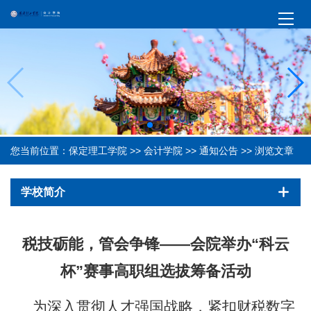
您当前位置：
保定理工学院
>>
会计学院
>>
通知公告
>> 浏览文章
学校简介
税技砺能，管会争锋——会院举办“科云
杯”赛事高职组选拔筹备活动
为深入贯彻人才强国战略，紧扣财税数字