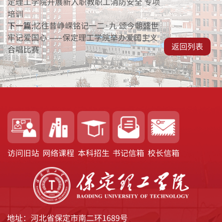
定理工学院开展新入职教职工消防安全 专项
培训
下一篇:
忆往昔峥嵘铭记一二·九 颂今朝盛世
牢记爱国心 ——保定理工学院举办爱国主义
返回列表
合唱比赛
访问旧站
网络课程
本科招生
书记信箱
校长信箱
地址：河北省保定市南二环1689号