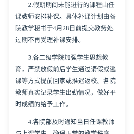
2.
假期
期间
未能进行的
课程
由任
课教师安排补课
。具体补课
计划
由各
院教学秘
书于
4月28日前
提交
教
务处
,
过期不再受理补课安排。
3.各二级学院加强学生思想教
育，
严禁
放假前后学生通过请假或逃
课等方式提前回家或推迟返校。各院
教师真实记录学生出勤情况，做好平
时成绩的给予工作。
4
.各院部及时通知当日任课教师
与上课学生，确保正常的教学秩序。