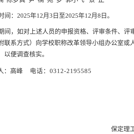
时间：
2025
年
12
月
3
日至
2025
年
12
月
8
日。
期间
，如对上述人员的申报资格、评审条件、评
附联系方式）向学校
职称
改革
领导小组
办公室
或
，以便调查核实。
人：
高峰
电话：
0312-2195585
保定理