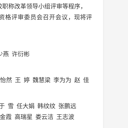
校
职称改革领导小组
评审等程序
，
资格评审委员会召
开会议
，现将评
少燕
许衍彬
怡然
王
婷
魏慧梁
李为为
赵
佳
于
雪
任大娟
韩纹纹
张鹏远
金霞
高瑞星
娄云
洁
王志波