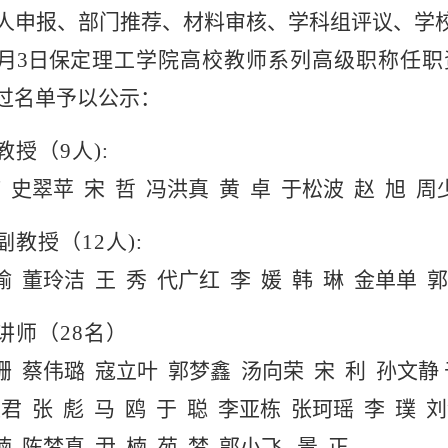
人申
报、
部门
推荐、材料审核、学科组评议、学
2月3日保
定理工学院
高校教师系列高级职称任职
过名单
予以公示：
教授
（
9
人
):
楠
史翠苹
宋
哲
冯洪真
黄
卓
于松波
赵
旭
周
副
教授
（
12
人
):
瑜
董玲洁
王
秀
代广红
李
媛
韩
琳
金单单
郭
讲师（
28名）
珊
蔡伟璐
寇立叶
郭梦鑫
汤向荣
宋
利
孙文静
亚君
张
彪
马
鸥 于
聪
李亚栋
张珂瑶
李
璞
刘
楠
陈梦真
尹
楠
苑
梦
郭小飞
景
正