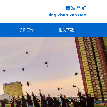
精 准 严 好
Jing Zhun Yan Hao
职称工作
相关下载