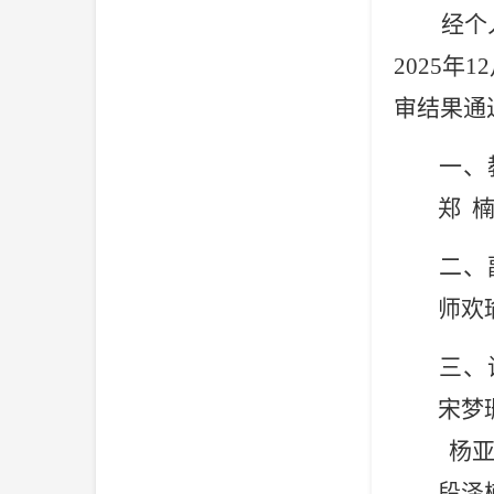
经个
2025年1
审结果
通
一、
郑
二、
师欢
三、
宋梦
杨
段泽