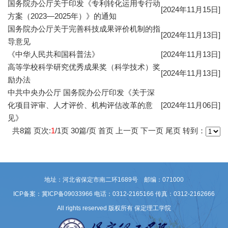
国务院办公厅关于印发《专利转化运用专行动
[2024年11月15日]
方案（2023—2025年）》的通知
国务院办公厅关于完善科技成果评价机制的指
[2024年11月13日]
导意见
《中华人民共和国科普法》
[2024年11月13日]
高等学校科学研究优秀成果奖（科学技术）奖
[2024年11月13日]
励办法
中共中央办公厅 国务院办公厅印发《关于深
化项目评审、人才评价、机构评估改革的意
[2024年11月06日]
见》
共
8
篇 页次:
1
/
1
页
30
篇/页
首页
上一页
下一页
尾页
转到：
地址：河北省保定市南二环1689号 邮编：071000
ICP备案：冀ICP备09033966
电话：0312-2165166 传真：0312-2162666
All rights reserved 版权所有 保定理工学院