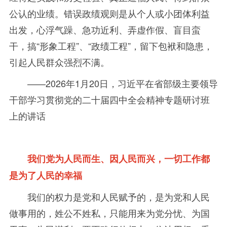
公认的业绩。错误政绩观则是从个人或小团体利益
出发，心浮气躁、急功近利、弄虚作假、盲目蛮
干，搞
“形象工程
”
、
“
政绩工程
”
，留下包袱和隐患，
引起人民群众强烈不满。
——2026
年
1月
20
日，习近平在省部级主要领导
干部学习贯彻党的二十届四中全会精神专题研讨班
上的讲话
我们党为人民而生、因人民而兴，一切工作都
是为了人民的幸福
我们的权力是党和人民赋予的，是为党和人民
做事用的，姓公不姓私，只能用来为党分忧、为国