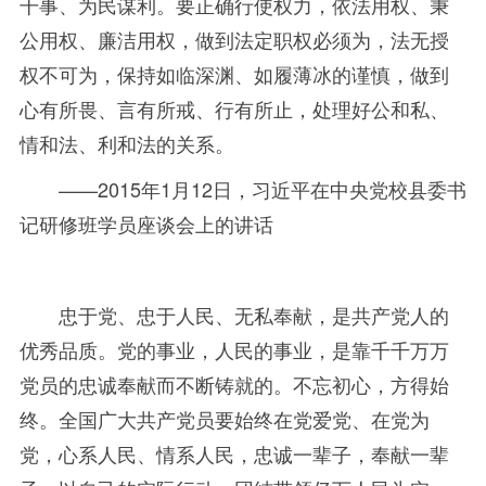
干事、为民谋利。要正确行使权力，依法用权、秉
公用权、廉洁用权，做到法定职权必须为，法无授
权不可为，保持如临深渊、如履薄冰的谨慎，做到
心有所畏、言有所戒、行有所止，处理好公和私、
情和法、利和法的关系。
——2015
年
1月
12
日，习近平在中央党校县委书
记研修班学员座谈会上的讲话
忠于党、忠于人民、无私奉献，是共产党人的
优秀品质。党的事业，人民的事业，是靠千千万万
党员的忠诚奉献而不断铸就的。不忘初心，方得始
终。全国广大共产党员要始终在党爱党、在党为
党，心系人民、情系人民，忠诚一辈子，奉献一辈