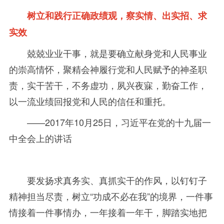
树立和践行正确政绩观，察实情、出实招、求
实效
兢兢业业干事，就是要确立献身党和人民事业
的崇高情怀，聚精会神履行党和人民赋予的神圣职
责，实干苦干，不务虚功，夙兴夜寐，勤奋工作，
以一流业绩回报党和人民的信任和重托。
——2017
年
10月
25
日，习近平在党的十九届一
中全会上的讲话
要发扬求真务实、真抓实干的作风，以钉钉子
精神担当尽责，树立
“功成不必在我
”
的境界，一件事
情接着一件事情办，一年接着一年干，脚踏实地把