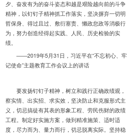
夕、奋发有为的奋斗姿态和越是艰险越向前的斗争
精神，以钉钉子精神抓工作落实，坚决摒弃一切明
哲保身、得过且过、敷衍塞责、懒政怠政等消极行
为，努力创造经得起实践、人民、历史检验的实
绩。
——2019年
5
月
31
日，习近平在
“
不忘初心、牢
记使命
”
主题教育工作会议上的讲话
要发扬钉钉子精神，树立和践行正确政绩观，
察实情、出实招、求实效，坚决防止和克服形式主
义，切忌搞徒有其表的形象工程、劳民伤财的政绩
工程。制定好实施方案，做到精准施策、适时适
度，尽力而为、量力而行，切忌脱离实际。坚持稳