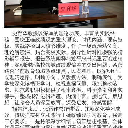
史育华教授以深厚的理论功底、丰富的实践经
验，围绕正确政绩观的重大理论、时代内涵、现实短
板、实践路径四大核心维度，作了一场政治站位高、
理论解读深、贴合高校实际、指导性针对性极强的精
彩辅导报告。报告系统阐释习近平总书记重要论述精
神，深刻剖析高校领域政绩观偏差的突出问题，紧密
结合当前教育领域热点难点，以案释理、以案明纪，
既理清思路、明晰方向，又教授方法、明确底线，为
学校深化读书班学习、检视查摆问题、狠抓整改落
实、规范履职用权提供了根本遵循、科学指引和务实
抓手。整场报告逻辑严谨、内涵丰富、接地气、启思
想，让参会人员深受教育、深受启发、倍感警醒。
报告结束后，张雷作总结讲话，并就深化学习成
效、持续抓实树立和践行正确政绩观学习教育，强调
三点要求。一是持续深学细悟，筑牢思想根基。全体
党员干部要把学习贯彻总书记正确政绩观重要论述作