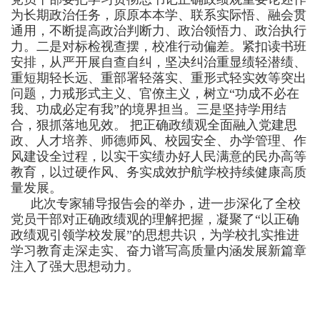
为长期政治任务，原原本本学、联系实际悟、融会贯
通用，不断提高政治判断力、政治领悟力、政治执行
力。二是对标检视查摆，校准行动偏差。紧扣读书班
安排，从严开展自查自纠，坚决纠治重显绩轻潜绩、
重短期轻长远、重部署轻落实、重形式轻实效等突出
问题，力戒形式主义、官僚主义，树立“功成不必在
我、功成必定有我”的境界担当。三是坚持学用结
合，狠抓落地见效。 把正确政绩观全面融入党建思
政、人才培养、师德师风、校园安全、办学管理、作
风建设全过程，以实干实绩办好人民满意的民办高等
教育，以过硬作风、务实成效护航学校持续健康高质
量发展。
此次专家辅导报告会的举办，进一步深化了全校
党员干部对正确政绩观的理解把握，凝聚了“以正确
政绩观引领学校发展”的思想共识，为学校扎实推进
学习教育走深走实、奋力谱写高质量内涵发展新篇章
注入了强大思想动力。