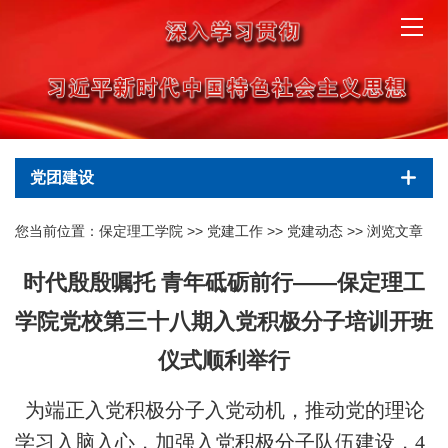
党团建设
您当前位置：
保定理工学院
>>
党建工作
>>
党建动态
>> 浏览文章
时代殷殷嘱托 青年砥砺前行——保定理工
学院党校第三十八期入党积极分子培训开班
仪式顺利举行
为端正入党积极分子入党动机，推动党的理论
学习入脑入心，加强入党积极分子队伍建设，4