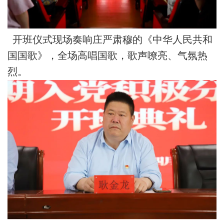
开班仪式现场奏响庄严肃穆的《中华人民共和
国国歌》，全场高唱国歌，歌声嘹亮、气氛热
烈。